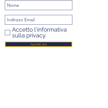
Accetto l'informativa
sulla privacy.
Iscriviti ora
Modena Project & Engineering Srl
Via Divisione Acqui 131
Modena - Italia
Tel. 059 375657
Fax 059 379131
P.IVA | C.F. IT02480720362
©2018 by Modena Project & Engineering Srl
Privacy e Cookie Policy